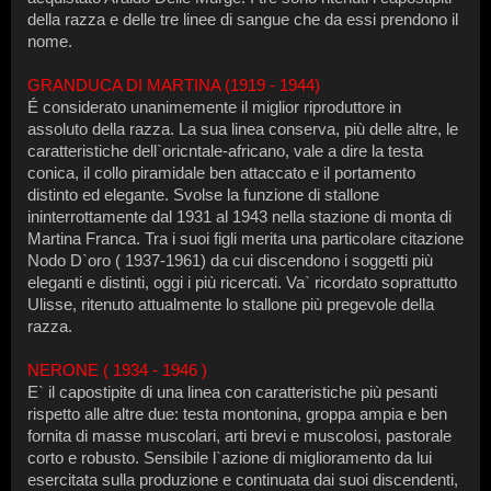
della razza e delle tre linee di sangue che da essi prendono il
nome.
GRANDUCA DI MARTINA (1919 - 1944)
É considerato unanimemente il miglior riproduttore in
assoluto della razza. La sua linea conserva, più delle altre, le
caratteristiche dell`oricntale-africano, vale a dire la testa
conica, il collo piramidale ben attaccato e il portamento
distinto ed elegante. Svolse la funzione di stallone
ininterrottamente dal 1931 al 1943 nella stazione di monta di
Martina Franca. Tra i suoi figli merita una particolare citazione
Nodo D`oro ( 1937-1961) da cui discendono i soggetti più
eleganti e distinti, oggi i più ricercati. Va` ricordato soprattutto
Ulisse, ritenuto attualmente lo stallone più pregevole della
razza.
NERONE ( 1934 - 1946 )
E` il capostipite di una linea con caratteristiche più pesanti
rispetto alle altre due: testa montonina, groppa ampia e ben
fornita di masse muscolari, arti brevi e muscolosi, pastorale
corto e robusto. Sensibile l`azione di miglioramento da lui
esercitata sulla produzione e continuata dai suoi discendenti,