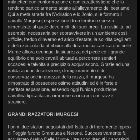
mila etteri con conformazione e con caratteristiche che lo
rendono particolarmente adatto all’allevamento del bestiame.
Qui a metà strada fra l’Adriatico e lo Jonio, si è formato il
cavallo Murgese, espressione di un territorio spesso
dimenticato al quale deve molti dei suoi pregi. La rusticità, ad
esempio, necessaria per sopravvivere in un ambiente così
difficile, freddo d’inverno ed arido d’estate; la solidità degli arti
e dello zoccolo da attribuire alla dura roccia carsica che nelle
Murge affiora ovunque; la sicurezza del piede ed il grande
equilibrio che solo cavalli abituati a percorrere sentieri
scoscesi e talvolta a precipizio acquisiscono. Grazie ad una
valida azione di selezione, di miglioramento e di
conservazione in purezza della razza, il murgese ha
dimostrato di possedere ottime attitudini ed è in forte e
meritata espansione, essendo oggi l’unica produzione
cavallina tipica italiana immune da incroci con razze
straniere.
GRANDI RAZZATORI MURGESI
I primi due stalloni acquistati dall`Istituto di Incremento Ippico
di Foggia furono Granduca e Nerone. Successivamente fu
acquistato Araldo Delle Murge. I tre sono ritenuti i capostipiti