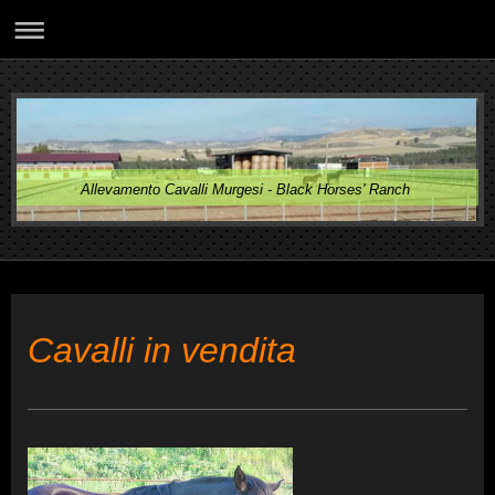
Allevamento Cavalli Murgesi - Black Horses' Ranch
Cavalli in vendita